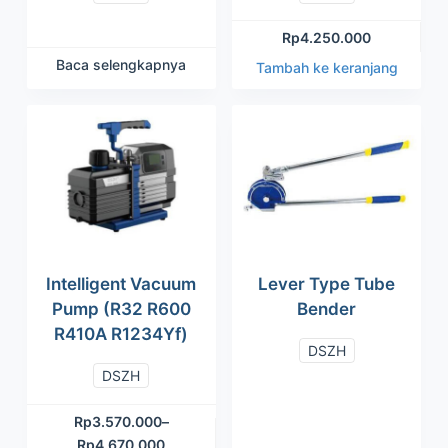
Rp
4.250.000
Baca selengkapnya
Tambah ke keranjang
Intelligent Vacuum
Lever Type Tube
Pump (R32 R600
Bender
R410A R1234Yf)
DSZH
DSZH
Rp
3.570.000
–
Rp
4.670.000