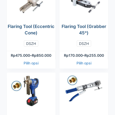
Flaring Tool (Eccentric
Flaring Tool (Grabber
Cone)
45º)
DSZH
DSZH
Rp
475.000
–
Rp
850.000
Rp
170.000
–
Rp
255.000
Pilih opsi
Pilih opsi