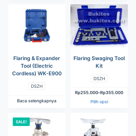
Flaring & Expander
Flaring Swaging Tool
Tool (Electric
Kit
Cordless) WK-E900
DSZH
DSZH
Rp
255.000
–
Rp
355.000
Baca selengkapnya
Pilih opsi
SALE!