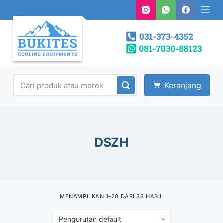
S
k
i
p
t
o
Keranjang
c
o
n
t
DSZH
e
n
t
MENAMPILKAN 1–20 DARI 33 HASIL