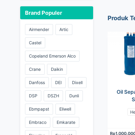
Brand Populer
Produk T
Airmender
Artic
Castel
Copeland Emerson Alco
Crane
Daikin
Danfoss
DEI
Dixell
Oil Sep
DSP
DSZH
Dunli
S
Ebmpapst
Eliwell
He
Embraco
Emkarate
Rp
1.000.00