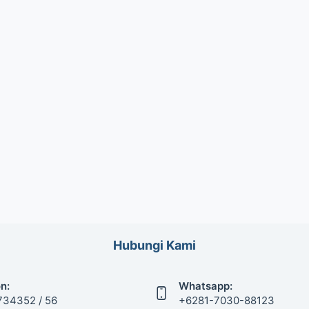
Hubungi Kami
n:
Whatsapp:
734352 / 56
+6281-7030-88123