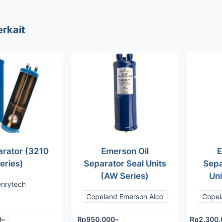
erkait
arator (3210
Emerson Oil
E
eries)
Separator Seal Units
Sepa
(AW Series)
Uni
nrytech
Copeland Emerson Alco
Copel
0
–
Rp
950.000
–
Rp
2.300