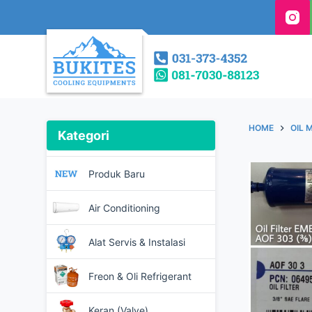
S
k
i
p
t
o
c
HOME
OIL
Kategori
o
n
Produk Baru
t
e
Air Conditioning
n
t
Alat Servis & Instalasi
Freon & Oli Refrigerant
Keran (Valve)