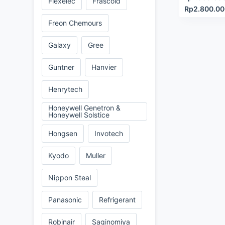
Flexelec
Frascold
Rp
2.800.0
Freon Chemours
Galaxy
Gree
Guntner
Hanvier
Henrytech
Honeywell Genetron &
Honeywell Solstice
Hongsen
Invotech
Kyodo
Muller
Nippon Steal
Panasonic
Refrigerant
Robinair
Saginomiya