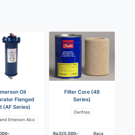
merson Oil
Filter Core (48
rator Flanged
Series)
t (AF Series)
Danfoss
and Emerson Alco
.000
–
Rp
325.000
–
Baca