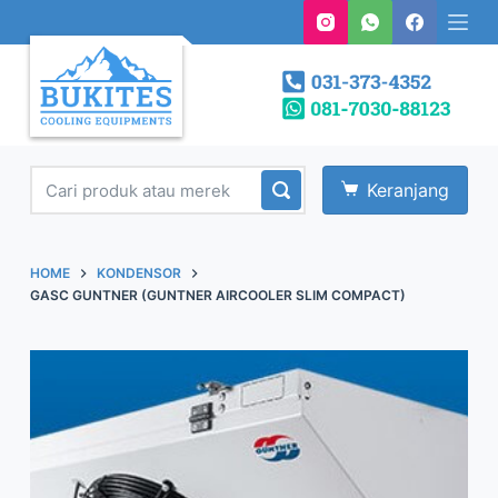
S
k
i
p
t
o
Keranjang
c
o
n
HOME
KONDENSOR
t
GASC GUNTNER (GUNTNER AIRCOOLER SLIM COMPACT)
e
n
t