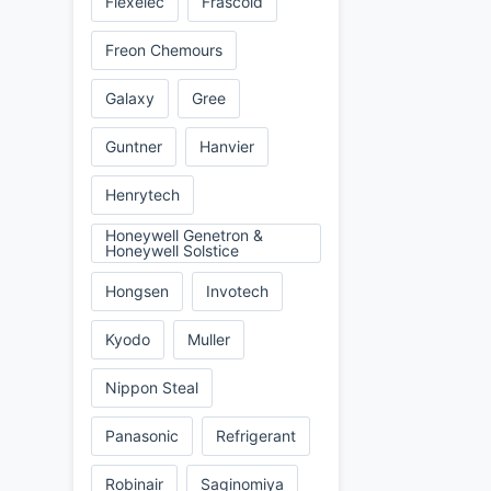
Flexelec
Frascold
Freon Chemours
Galaxy
Gree
Guntner
Hanvier
Henrytech
Honeywell Genetron &
Honeywell Solstice
Hongsen
Invotech
Kyodo
Muller
Nippon Steal
Panasonic
Refrigerant
Robinair
Saginomiya