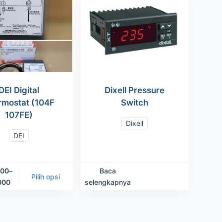
DEI Digital
Dixell Pressure
rmostat (104F
Switch
107FE)
Dixell
DEI
000
–
Baca
Pilih opsi
000
selengkapnya