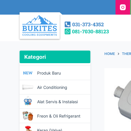
S
k
i
p
t
o
c
HOME
THE
Kategori
o
n
Produk Baru
t
e
Air Conditioning
n
t
Alat Servis & Instalasi
Freon & Oli Refrigerant
Keran (Valve)