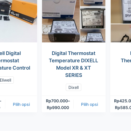
ell Digital
Digital Thermostat
rmostat
Temperature DIXELL
The
ture Control
Model XR & XT
SERIES
Eliwell
Dixell
–
Rp
700.000
–
Rp
425.
Pilih opsi
Pilih opsi
0
Rp
990.000
Rp
585.