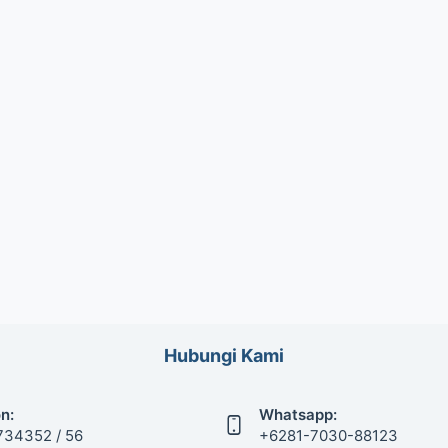
Hubungi Kami
n:
Whatsapp:
734352 / 56
+6281-7030-88123