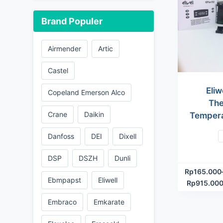
Brand Populer
Airmender
Artic
Castel
Eliw
Copeland Emerson Alco
The
Crane
Daikin
Tempera
Danfoss
DEI
Dixell
DSP
DSZH
Dunli
Rp
165.000
Ebmpapst
Eliwell
Rp
915.00
Embraco
Emkarate