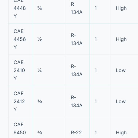
CAE
R-
4448
⅜
1
High
134A
Y
CAE
R-
4456
½
1
High
134A
Y
CAE
R-
2410
¼
1
Low
134A
Y
CAE
R-
2412
⅜
1
Low
134A
Y
CAE
9450
⅜
R-22
1
High