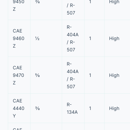
9450
⅜
1
High
/ R-
Z
507
R-
CAE
404A
9460
½
1
High
/ R-
Z
507
R-
CAE
404A
9470
⅝
1
High
/ R-
Z
507
CAE
R-
4440
⅜
1
High
134A
Y