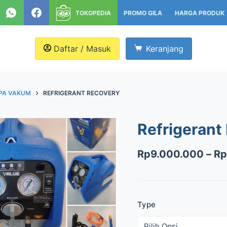
TOKOPEDIA
PROMO GILA
HARGA PRODUK
Daftar / Masuk
Keranjang
PA VAKUM
REFRIGERANT RECOVERY
Refrigerant
Rp
9.000.000
–
Rp
Type