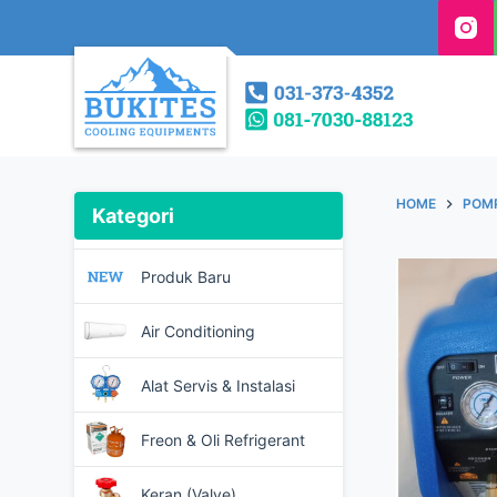
S
k
i
p
t
o
c
HOME
POM
Kategori
o
n
Produk Baru
t
e
Air Conditioning
n
t
Alat Servis & Instalasi
Freon & Oli Refrigerant
Keran (Valve)