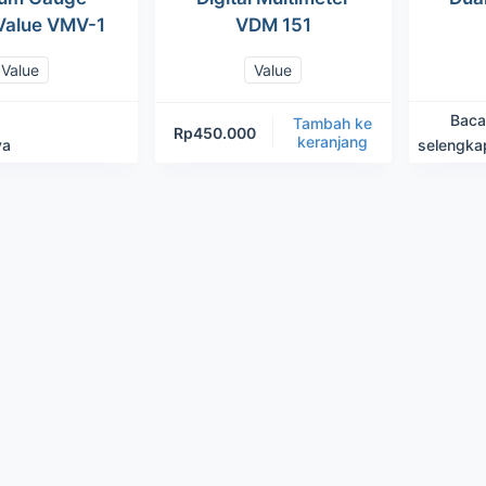
 Value VMV-1
VDM 151
Value
Value
Baca
Tambah ke
Rp
450.000
keranjang
ya
selengka