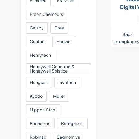
Flexelec
Frascold
Digital
Freon Chemours
Galaxy
Gree
Baca
selengkapn
Guntner
Hanvier
Henrytech
Honeywell Genetron &
Honeywell Solstice
Hongsen
Invotech
Kyodo
Muller
Nippon Steal
Panasonic
Refrigerant
Robinair
Saginomiya