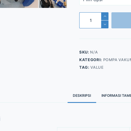
Kuantitas
Refrigerant
Recovery
SKU:
N/A
KATEGORI:
POMPA VAKU
TAG:
VALUE
DESKRIPSI
INFORMASI TA
i