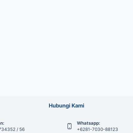
Hubungi Kami
n:
Whatsapp:
734352 / 56
+6281-7030-88123