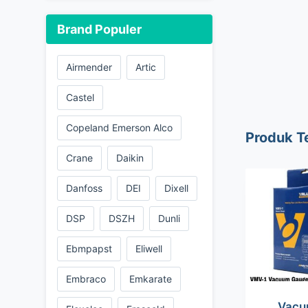
Brand Populer
Airmender
Artic
Castel
Copeland Emerson Alco
Produk T
Crane
Daikin
Danfoss
DEI
Dixell
DSP
DSZH
Dunli
Ebmpapst
Eliwell
Embraco
Emkarate
Vacu