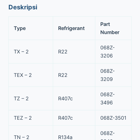
Deskripsi
Part
Type
Refrigerant
Number
068Z-
TX – 2
R22
3206
068Z-
TEX – 2
R22
3209
068Z-
TZ – 2
R407c
3496
TEZ – 2
R407c
068Z-3501
068Z-
TN – 2
R134a