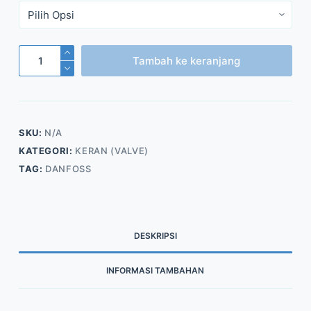
Kuantitas
Tambah ke keranjang
Expansion
Valve
Danfoss
(TE
SKU:
N/A
Series)
KATEGORI:
KERAN (VALVE)
TAG:
DANFOSS
DESKRIPSI
INFORMASI TAMBAHAN