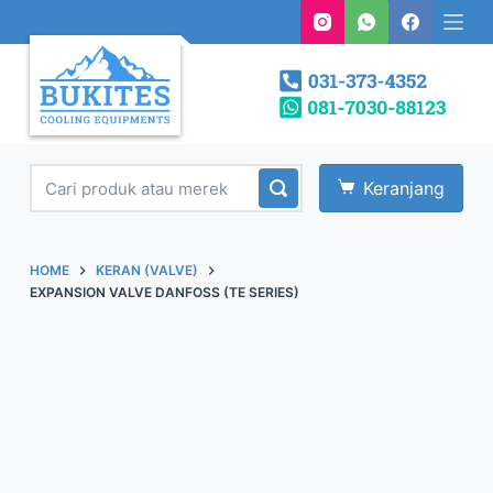
S
k
i
p
t
o
Keranjang
c
o
n
HOME
KERAN (VALVE)
t
EXPANSION VALVE DANFOSS (TE SERIES)
e
n
t