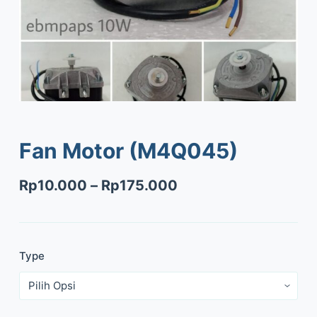
Fan Motor (M4Q045)
Rp
10.000
–
Rp
175.000
Type